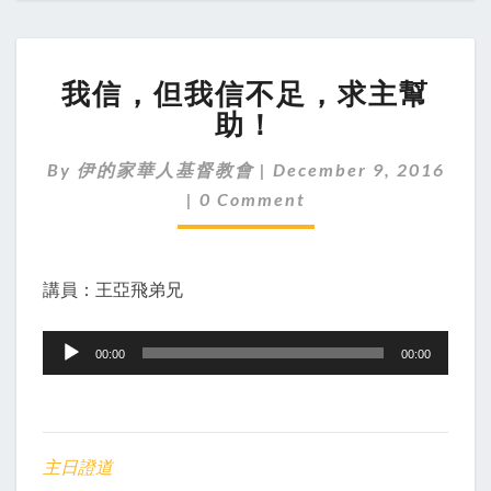
我
我信，但我信不足，求主幫
信，
但
助！
我
信
By
伊的家華人基督教會
|
December 9, 2016
不
Comments
|
0 Comment
足，
求
主
幫
講員：王亞飛弟兄
助！
Audio
00:00
00:00
Player
主日證道